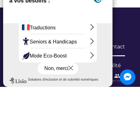
Office de Tourisme Grand Roissy
6 Allée du Verger, 95700 Roissy-en-France
L’Office
Brochures
Formulaires de contact
Inscription newsletter
Niveau d'accessibilité
Contactez-nous
Itinéraires et transports
Aéroport CDG
Trouver une salle
Ajouter un avis sur Google
Ajouter un avis sur TripAdvisor