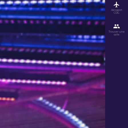
Aéroport
CDG
Trouver une
salle