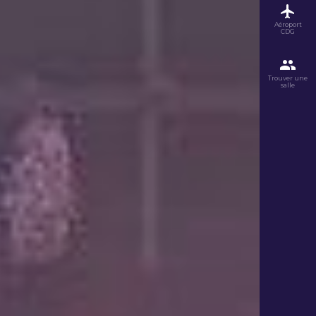
Aéroport
CDG
Trouver une
salle