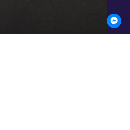
our relier Écouen au
Écouen au Mesnil-Aubry. Une balade de
3 août 2026