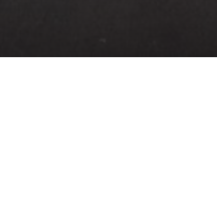
Une nouvelle voie verte p
Mesnil-Aubry
Découvrez la nouvelle voie verte reliant 
2,8 km entre nature et patrimoine.
Par Anaïs Debauge, ajouté le 0