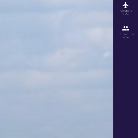
Aéroport
CDG
Trouver une
salle