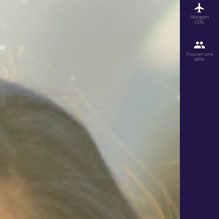
Aéroport
CDG
Trouver une
salle