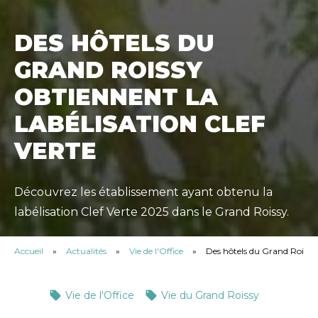
DES HÔTELS DU
GRAND ROISSY
OBTIENNENT LA
LABÉLISATION CLEF
VERTE
Découvrez les établissement ayant obtenu la
labélisation Clef Verte 2025 dans le Grand Roissy.
Accueil
»
Actualités
»
Vie de l'Office
»
Des hôtels du Grand Roissy o
Vie de l'Office
Vie du Grand Roissy