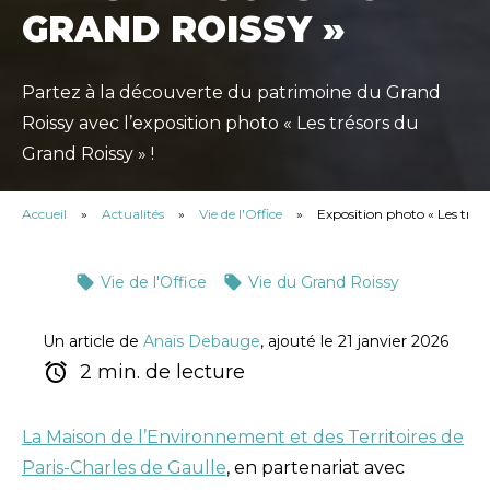
GRAND ROISSY »
Partez à la découverte du patrimoine du Grand
Roissy avec l’exposition photo « Les trésors du
Grand Roissy » !
Accueil
»
Actualités
»
Vie de l'Office
»
Exposition photo « Les trés
Vie de l'Office
Vie du Grand Roissy
Un article de
Anaïs Debauge
, ajouté le 21 janvier 2026
2 min. de lecture
La Maison de l’Environnement et des Territoires de
Paris-Charles de Gaulle
, en partenariat avec