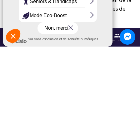
L’exposition est en accès libre
dans le hall de la
Maison de l’Environnement et des Territoires de
Paris-Charles de Gaulle.
Horaires :
du mardi au vendredi de 8h30 à 16h30
Contactez-nous
Itinéraires et transports
Aéroport CDG
Trouver une salle
pendant toute l’année 2026.
Stationnement :
un parking est à votre
disposition.
ALLER PLUS
LOIN
Ces contenus pourraient vous intéresser