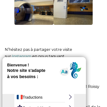
N’hésitez pas à partager votre visite
sur
Instagram
en nous taguant
avec
#visitgrandroissy
!
Informations pratiques
Adresse :
1, rue de France BP 81007 95 931 Roissy
Charles de Gaulle Cedex