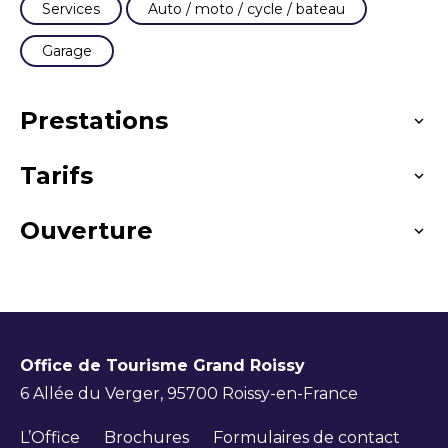
Services
Auto / moto / cycle / bateau
Garage
Prestations
Tarifs
Langues parlées
Français
Ouverture
Moyens de paiement
American Express
Carte bancaire/crédit
Équipements
Toute l'année. Tous les jours
Ouverture le lundi, mardi, mercredi, jeudi et
Espèces
Parking à proximité
vendredi de 8h30 à 12h30 et de 14h à 17h.
Office de Tourisme Grand Roissy
Fermé samedi et dimanche.
6 Allée du Verger, 95700 Roissy-en-France
L’Office
Brochures
Formulaires de contact