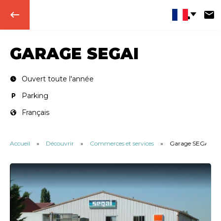
keyboard_backspace
GARAGE SEGAI
Ouvert toute l'année
Parking
Français
Accueil
»
Découvrir
»
Commerces et services
»
Garage SEGAI