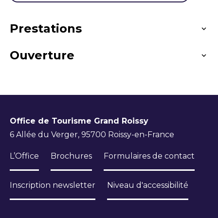
Prestations
Ouverture
Langues parlées
Français
Toute l'année.
Office de Tourisme Grand Roissy
6 Allée du Verger, 95700 Roissy-en-France
L’Office
Brochures
Formulaires de contact
Inscription newsletter
Niveau d'accessibilité