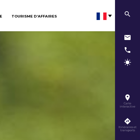
E
TOURISME D’AFFAIRES
Carte
interactive
Itinéraires et
transports