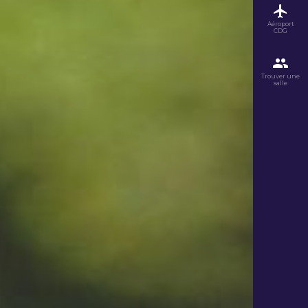
Aéroport
CDG
Trouver une
salle