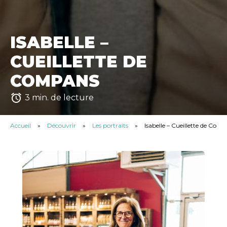
ISABELLE –
CUEILLETTE DE
COMPANS
access_alarm
3 min. de lecture
Accueil
»
Découvrir
»
Les portraits
»
Isabelle – Cueillette de Com