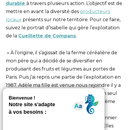
durable
à travers plusieurs action. L’objectif est de
mettre en avant la diversité des
producteurs
locaux
présents sur notre territoire. Pour ce faire,
suivez le portrait d’Isabelle qui gère l’exploitation
de la
Cueillette de Compans
.
» À l’origine, il s’agissait de la ferme céréalière de
mon père qui a décidé de se diversifier en
produisant des fruits et légumes aux portes de
Paris. Puis j’ai repris une partie de l’exploitation en
1987. Adèle ma fille est venue nous rejoindre il y a
4 ans, donc tout est familial. Nous avions un seul
site et maintenant nous en avons un deuxième
avec des fraises. Nous faisons partie du
groupement Chapeau de Paille qui est pionnier
dans les cueillettes en France, il y en a 35. Elles