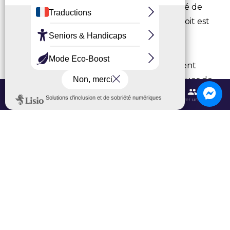
sont sélectionnées en fonction de la qualité de
production, la gestion faite du site, si l’endroit est
viable etc…
Le groupe Chapeau de Paille prône vraiment
l’échange puisqu’on s’échange les techniques de
production, on communique entre nous avec un
Contactez-nous
Itinéraires et transports
Aéroport CDG
Trouver une salle
groupe WhatsApp par exemple. On est de « bons
copains » maintenant, on se rend dans les
cueillettes des uns et des autres. Grâce à ce
groupement on peut mieux fonctionner, tout le
monde se tire vers le haut.
À la production nous sommes 4 et parfois des
intérimaires nous rejoignent mais aussi des
stagiaires. À la vente, on peut être jusqu’à 10 en