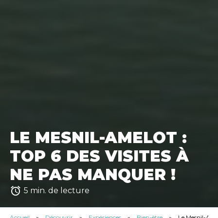
LE MESNIL-AMELOT :
TOP 6 DES VISITES À
NE PAS MANQUER !
access_alarm
5 min. de lecture
Accueil
»
Découvrir
»
Expériences
»
Bien-être
»
Le Mesnil-Amel