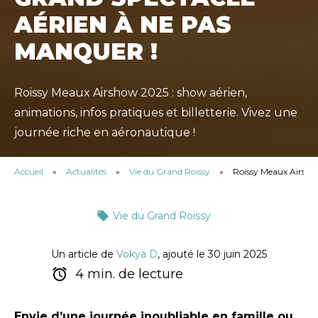
AÉRIEN À NE PAS
MANQUER !
Roissy Meaux Airshow 2025 : show aérien,
animations, infos pratiques et billetterie. Vivez une
journée riche en aéronautique !
Accueil
»
Actualités
»
Vie du Grand Roissy
»
Roissy Meaux Airshow
Vie du Grand Roissy
Un article de
Vokya D
, ajouté le 30 juin 2025
4 min. de lecture
Envie d’une journée inoubliable en famille ou