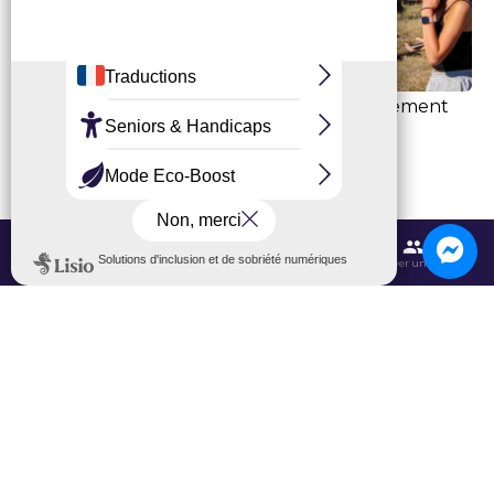
Le Roissy Meaux Airshow, ce n’est pas seulement
un spectacle aérien. Au sol, le
village des
animations
vous accueille avec :
Des
simulateurs de vol
pour petits et grands.
Contactez-nous
Itinéraires et transports
Aéroport CDG
Trouver une salle
Une
exposition d’avions en statique
pour
approcher les appareils de près.
Un village historique avec des reconstitutions
vivantes de scènes de la Première et Seconde
Guerre mondiale.
Des animations ludiques pour les enfants : mini-
ateliers, découvertes des métiers de l’aérien.