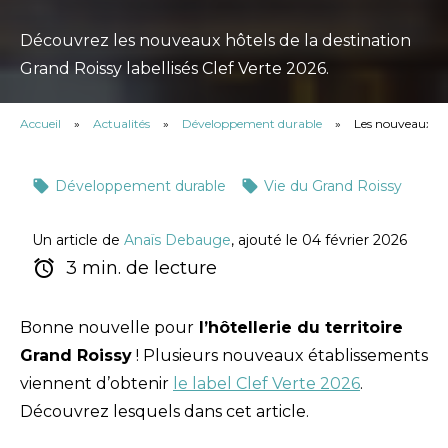
Découvrez les nouveaux hôtels de la destination
Grand Roissy labellisés Clef Verte 2026.
Accueil
»
Actualités
»
Développement durable
»
Les nouveaux hôt
Développement durable
Vie du Grand Roissy
Un article de
Anaïs Debauge
, ajouté le 04 février 2026
3 min. de lecture
Bonne nouvelle pour
l’hôtellerie du territoire
Grand Roissy
! Plusieurs nouveaux établissements
viennent d’obtenir
le label Clef Verte 2026
.
Découvrez lesquels dans cet article.