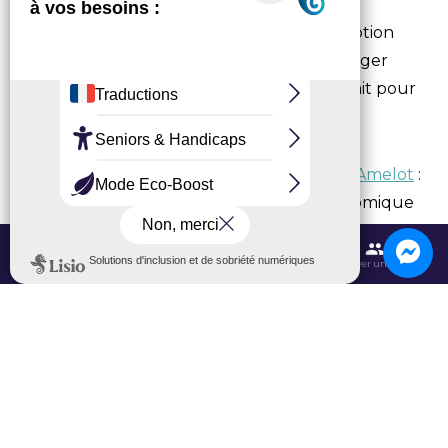
Ibis Budget Roissy CDG Paris Nord 2
: Option
économique et fonctionnelle pour voyager
léger près de l’aéroport Paris CDG, parfait pour
les courts séjours
Première Classe Roissy CDG – Le Mesnil Amelot
:
Hôtel 2 étoiles simple, pratique et économique
pour une nuit près de l’aéroport Paris CDG
Contactez-nous
Itinéraires et transports
Aéroport CDG
Trouver une salle
Novotel Suites Paris CDG Airport Villepinte
:
Hôtel 4 étoiles avec suites modernes et
spacieuses parfaites pour familles ou séjours
prolongés à deux pas de l’aéroport Paris CDG
Campanile Roissy CDG
: Hôtel 3 étoiles